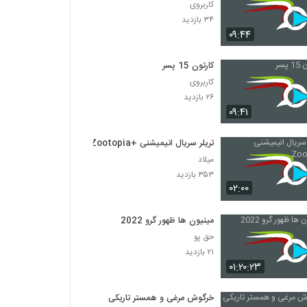
کاربروی
۳۴ بازدید
۰۹:۴۴
کارتون 15 پسر
کاربروی
۲۶ بازدید
۰۹:۴۱
تریلر سریال انیمیشنی +Zootopia
میلاد
۳۵۳ بازدید
۰۲:۰۰
مینیون ها ظهور گرو 2022
حق پو
۲۱ بازدید
۰۱:۲۰:۲۳
خرگوش مرغی و همستر تاریکی