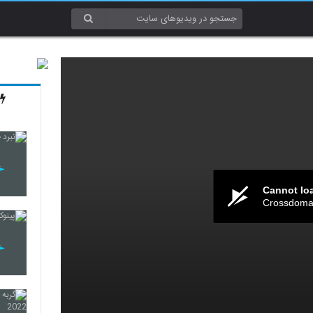
Cannot lo
Crossdomai