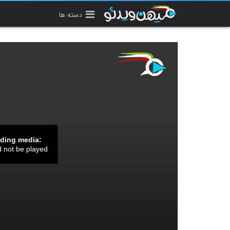
دسته ها
ading media:
d not be played