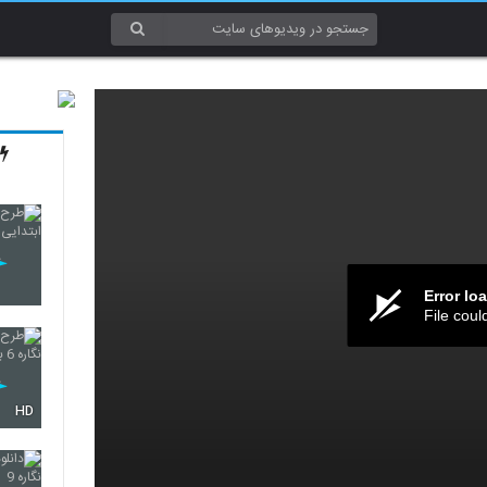
Error lo
File coul
HD