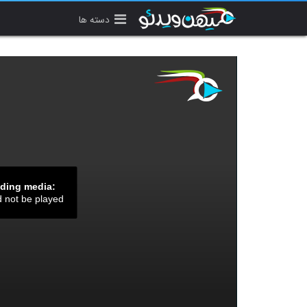
دسته ها
ading media:
d not be played