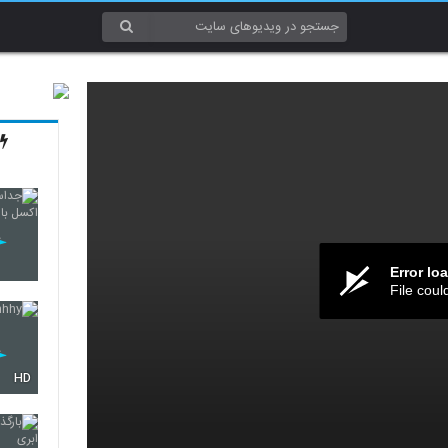
Error lo
File coul
HD