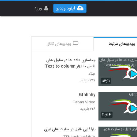
ورود
آپلود ویدیو
ویدیوهای مرتبط
ویدیوهای کانال
جداسازی داده ها در سلول های
اکسل با ابزار Text to column
میلاد
۰۲:۱۱
۳۱۷ بازدید
Gfhhhhy
Tabas Video
۲۲۸ بازدید
۱۱:۵۶
بارگذاری فایل تو سایت های ابری
123typetranslate.ir