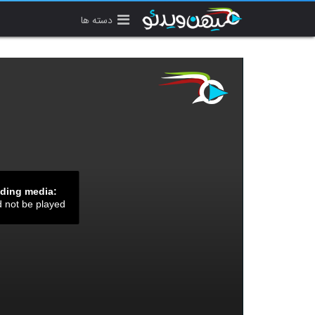
دسته ها
ading media:
d not be played