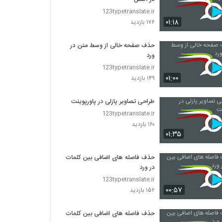
123typetranslate.ir
۰۱:۱۸
۱۷۶ بازدید
حذف صفحه خالی از وسط متن در
ورد
123typetranslate.ir
۰۱:۰۰
۱۴۹ بازدید
طراحی تصاویر پازلی در پاورپوینت
123typetranslate.ir
۱۶۰ بازدید
۰۱:۳۵
حذف فاصله های اضافی بین کلمات
در ورد
123typetranslate.ir
۰۰:۵۷
۱۵۲ بازدید
حذف فاصله های اضافی بین کلمات