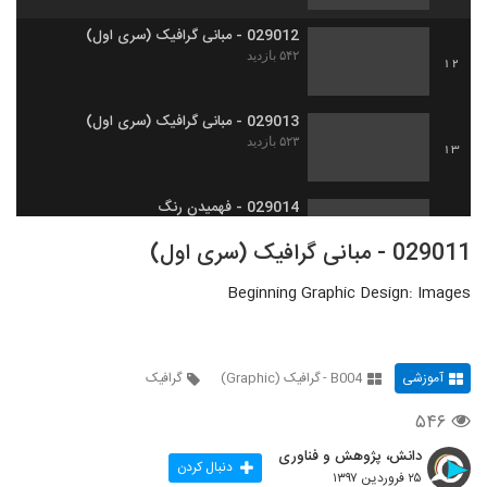
029012 - مبانی گرافیک (سری اول)
۵۴۲ بازدید
12
029013 - مبانی گرافیک (سری اول)
۵۲۳ بازدید
13
029014 - فهمیدن رنگ
۵۶۶ بازدید
14
029011 - مبانی گرافیک (سری اول)
Beginning Graphic Design: Images
029017 - انیمیشن
۴۲۲ بازدید
15
آموزشی
B004 - گرافیک (Graphic)
گرافیک
029018 - انیمیشن
۴۱۷ بازدید
16
۵۴۶
دانش، پژوهش و فناوری
029019 - انیمیشن
دنبال کردن
۲۵ فروردین ۱۳۹۷
۳۴۲ بازدید