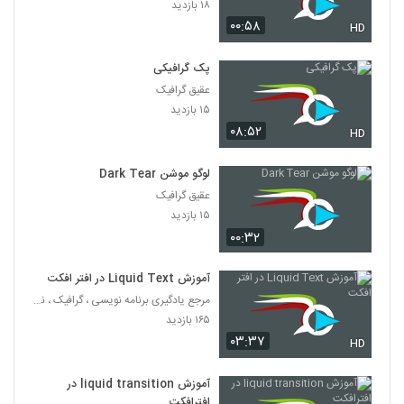
۱۸ بازدید
۲۴۷ بازدید
34
۰۰:۵۸
HD
029035 - مبانی گرافیک (سری دوم)
پک گرافیکی
۲۶۱ بازدید
35
عقیق گرافیک
۱۵ بازدید
029036 - مبانی گرافیک (سری دوم)
۰۸:۵۲
HD
۲۶۲ بازدید
36
لوگو موشن Dark Tear
عقیق گرافیک
029037 - مبانی گرافیک (سری دوم)
۱۵ بازدید
۲۷۶ بازدید
37
۰۰:۳۲
029038 - مبانی گرافیک (سری دوم)
آموزش Liquid Text در افتر افکت
۲۹۷ بازدید
38
مرجع یادگیری برنامه نویسی ، گرافیک ، نرم افزار های
۱۶۵ بازدید
۰۳:۳۷
029039 - مبانی گرافیک (سری دوم)
HD
۲۶۹ بازدید
39
آموزش liquid transition در
افترافکت