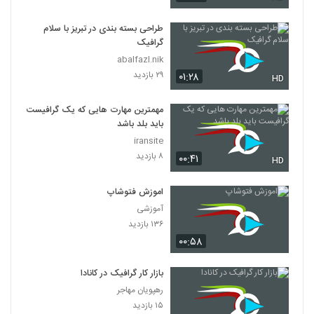
029025 - انیمیشن
۴۴۳ بازدید
23
طراحی بسته بندی در تبریز با سلام
گرافیک
abalfazl.nik
029026 - انیمیشن
۲۹ بازدید
۰۱:۲۸
۴۶۲ بازدید
HD
24
مهمترین مهارت هایی که یک گرافیست
029027 - انیمیشن
باید بلد باشد
۴۰۶ بازدید
25
iransite
۸ بازدید
۰۰:۴۱
HD
029028 - انیمیشن
۴۷۳ بازدید
اموزش فتوشاپ
26
آموزشی
۱۳۶ بازدید
029029 - انیمیشن
۰۰:۵۸
۴۰۲ بازدید
27
بازار کار گرافیک در کانادا
029030 - انیمیشن
رهپویان مهاجر
۳۶۲ بازدید
28
۱۵ بازدید