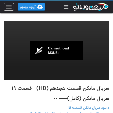
آپلود ویدیو
Toggle
vigation
Cannot load
M3U8:
سریال مانکن قسمت هجدهم (HD) | قسمت ۱۹
سریال مانکن (کامل)---- --
دانلود سریال مانکن قسمت 18