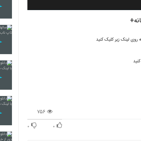
نه+
کنید
۷۵۶
۰
۰