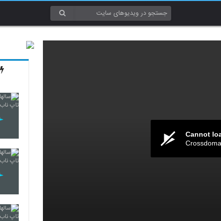
Cannot lo
Crossdomai