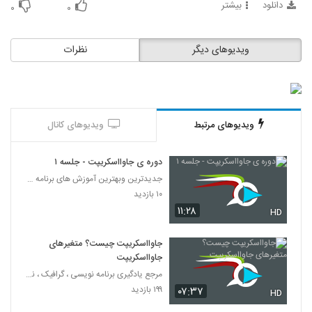
دانلود
بیشتر
59
۰
۰
021060 - آموزش JavaScript سری دوم
ویدیوهای دیگر
نظرات
۳۹۵ بازدید
60
021061 - آموزش JavaScript سری دوم
۳۹۹ بازدید
61
ویدیوهای مرتبط
ویدیوهای کانال
021062 - آموزش JavaScript سری دوم
دوره ی جاوااسکریپت - جلسه ۱
۴۶۸ بازدید
62
جدیدترین وبهترین آموزش های برنامه نویسی به زبان فا
۱۰ بازدید
021063 - آموزش JavaScript سری سوم
۱۱:۲۸
HD
۳۹۶ بازدید
63
جاوااسکریپت چیست؟ متغیرهای
جاوااسکریپت
مرجع یادگیری برنامه نویسی ، گرافیک ، نرم افزار های
۱۹۹ بازدید
۰۷:۳۷
HD