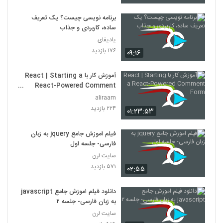
برنامه نویسی چیست؟ یک تعریف
ساده، کاربردی و جذاب
یادیفای
۱۷۶ بازدید
۰۹:۱۶
آموزش کار با React | Starting a
React-Powered Comment
Form
aliraam
۲۲۴ بازدید
۰۱:۲۳:۵۳
فیلم اموزش جامع jquery به زبان
فارسی- جلسه اول
سایت لرن
۵۷۱ بازدید
۰۲:۵۵
دانلود فیلم اموزش جامع javascript
به زبان فارسی- جلسه ۲
سایت لرن