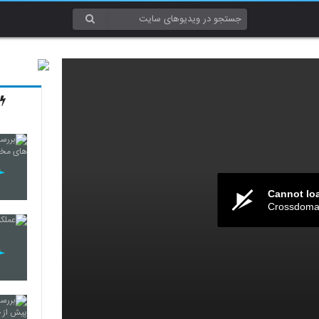
Cannot lo
Crossdomai