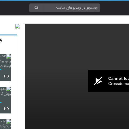
HD
Cannot lo
Crossdomai
HD