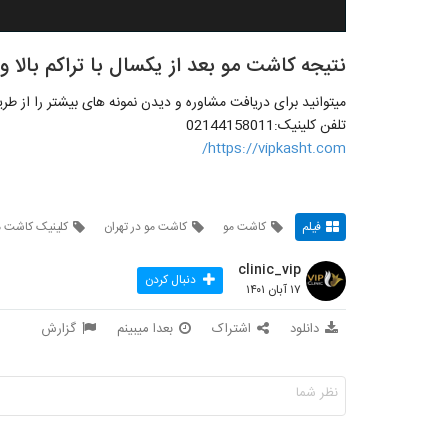
نتیجه کاشت مو بعد از یکسال با تراکم بالا و 
تلفن کلینیک:02144158011
https://vipkasht.com/
فیلم
کاشت مو
کاشت مو در تهران
کلینیک کاشت م
clinic_vip
دنبال کردن
۱۷ آبان ۱۴۰۱
دانلود
اشتراک
بعدا میبینم
گزارش