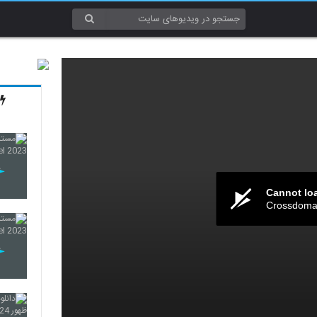
Cannot lo
Crossdomai