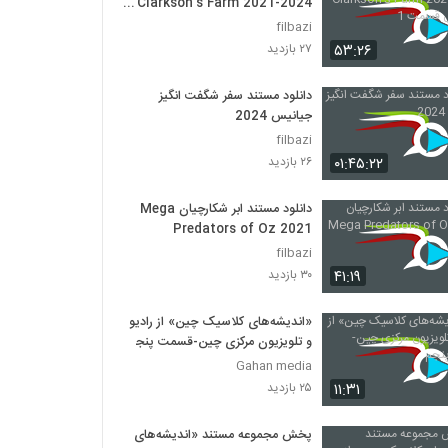
Clarkson’s Farm 2021-2024
فصل اول قسمت 1
filbazi
۵۳:۲۶
۲۷ بازدید
دانلود مستند سفر شگفت انگیز
جیانیس 2024
filbazi
۰۱:۴۵:۲۲
۲۶ بازدید
دانلود مستند ابر شکارچیان Mega
Predators of Oz 2021
filbazi
۴۱:۱۹
۳۰ بازدید
«اندیشه‌های کلاسیک چین» از رادیو
و تلویزیون مرکزی چین-قسمت پنجم
Gahan media
۱۱:۳۱
۲۵ بازدید
پخش مجموعه مستند «اندیشه‌های