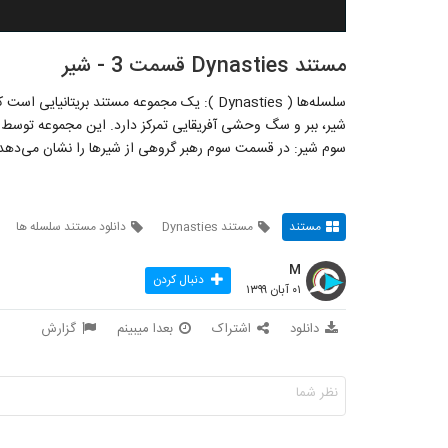
مستند Dynasties قسمت 3 - شیر
سلسله‌ها ( Dynasties ): یک مجموعه مستند بریتا
شیر، ببر و سگ وحشی آفریقایی تمرکز دارد. این مجموعه توسط
سوم شیر: در قسمت سوم رهبر گروهی از شیرها را نشان می‌دهد ک
مستند
مستند Dynasties
دانلود مستند سلسله ها
M
دنبال کردن
۰۱ آبان ۱۳۹۹
دانلود
اشتراک
بعدا میبینم
گزارش