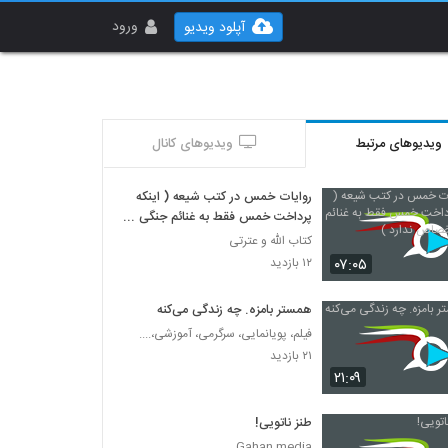
ورود
آپلود ویدیو
ویدیوهای مرتبط
ویدیوهای کانال
روایات خمس در کتب شیعه ( اینکه
پرداخت خمس فقط به غنائم جنگی
اخصاص ندارد )
کتاب الله و عترتی
۰۷:۰۵
۱۲ بازدید
همستر بامزه. چه زندگی می‌کنه
فیلم، پویانمایی، سرگرمی، آموزشی،....
۲۱ بازدید
۲۱:۰۹
طنز ناتویی!
Gahan media