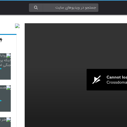
Cannot lo
Crossdomai