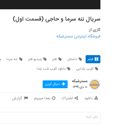
سریال ننه سرما و حاجی (قسمت اول)
کاری از
فروشگاه اینترنتی مسترشبکه
فیلم
داستان
طنز
ویدیو طنز
ننه سرما
کلیپ یلدایی
دانلود کلیپ شب یلدا
مسترشبکه
دنبال کردن
۰۱ دی ۱۳۹۹
دانلود
اشتراک
بعدا میبینم
گزارش