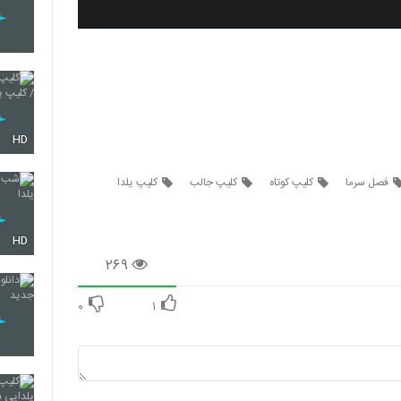
HD
فصل سرما
کلیپ کوتاه
کلیپ جالب
کلیپ یلدا
HD
۲۶۹
۰
۱