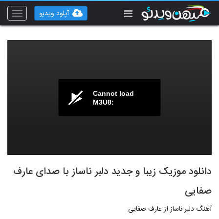
آپلود ویدیو
Toggle
vigation
Cannot load
M3U8:
دانلود موزیک زیبا و جدید دلبر ناساز با صدای عارف
صفایی
آهنگ دلبر ناساز از عارف صفایی