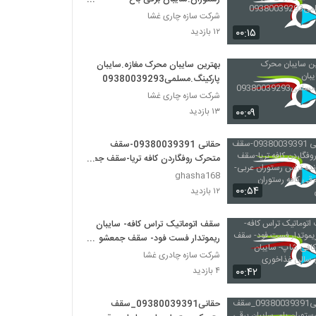
تالار.مسلمی09380039293
شرکت سازه چاری غشا
۰۰:۱۵
۱۲ بازدید
بهترین سایبان محرک مغازه.سایبان
پارکینگ.مسلمی09380039293
شرکت سازه چاری غشا
۰۰:۰۹
۱۳ بازدید
حقانی 09380039391-سقف
متحرک روفگاردن کافه تریا-سقف جمع
شونده تراس رستوران عربی-سایبان
ghasha168
برقی کافه رستوران ایتالیایی
۰۰:۵۴
۱۲ بازدید
سقف اتوماتیک تراس کافه- سایبان
ریموتدار فست فود- سقف جمعشو
کافی شاپ- سایبان سانروفی سالن
شرکت سازه چادری غشا
غذاخوری
۰۰:۴۲
۴ بازدید
حقانی09380039391_سقف