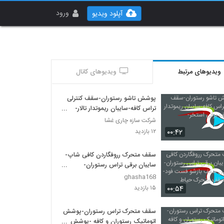
ورود
آپلود ویدیو
ویدیوهای مرتبط
ویدیوهای کانال
پوشش تاشو رستوران-سقف کنترلی
تراس کافه-سایبان ریموتدار تالار-
سقف برقی استخر-
شرکت سازه چاری غشا
۰۰:۴۲
۱۲ بازدید
سقف متحرک رروفگاردن کافی شاپ-
سایبان برقی تراس رستوران-
جدیدترین سقف بازشو فست فود-
ghasha168
بهترین سقف متحرک حیاط رستوران
۰۰:۵۴
۱۵ بازدید
سقف متحرک تراس رستوران-پوشش
اتوماتیک رستوران و کافه -پوشش