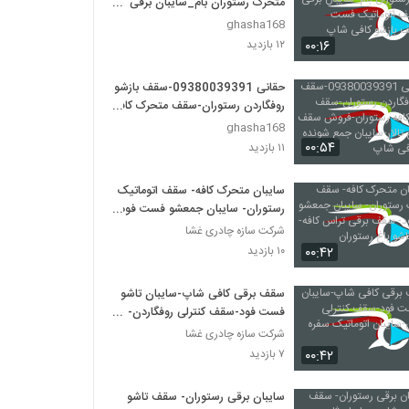
متحرک رستوران بام_سایبان برقی
تالار_سقف اتوماتیک فست
ghasha168
فود_سقف بازشو کافی شاپ
۰۰:۱۶
۱۲ بازدید
حقانی 09380039391-سقف بازشو
روفگاردن رستوران-سقف متحرک کافه
رستوران-فروش سقف برقی باغ تالار-
ghasha168
سایبان جمع شونده تراس کافی شاپ
۰۰:۵۴
۱۱ بازدید
سایبان متحرک کافه- سقف اتوماتیک
رستوران- سایبان جمعشو فست فود-
سقف برقی تراس کافه-سایبان تاشو
شرکت سازه چادری غشا
باغ رستوران
۰۰:۴۲
۱۰ بازدید
سقف برقی کافی شاپ-سایبان تاشو
فست فود-سقف کنترلی روفگاردن-
سایبان اتوماتیک سفره خانه
شرکت سازه چادری غشا
۰۰:۴۲
۷ بازدید
سایبان برقی رستوران- سقف تاشو