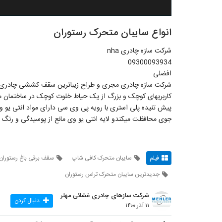
انواع سایبان متحرک رستوران
شرکت سازه چادری nha
09300093934
افضلی
شرکت سازه چادری مجری و طراح زیباترین سقف کششی چادری ب
کاربریهای کوچک و بزرگ از یک حیاط خلوت کوچک در ساختمان مس
پیش تنیده پلی استری با رویه پی وی سی دارای مواد انتی یو وی
جوی محافظت میکندو لایه انتی یو وی مانع از پوسیدگی و رنگ 
فیلم
سایبان متحرک کافی شاپ
سقف برقی باغ رستوران
جدیدترین سایبان متحرک تراس رستوران
شرکت سازهای چادری غشائی مهلر
دنبال کردن
۱۱ آذر ۱۴۰۰