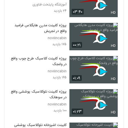
آموزشگاه پایتخت فناوری
۲۴ بازدید
۰۳:۴۰
HD
پروژه کابینت مدرن هایگلاس فرامید
واقع در تجریش
noviincabin
۱۷۵ بازدید
۰۰:۲۱
HD
پروژه کابینت کلاسیک طرح چوب واقع
در ولنجک
noviincabin
۱۶۵ بازدید
۰۱:۰۹
HD
پروژه کابینت نئوکلاسیک پوششی واقع
در سوهانک
noviincabin
۱۰۰ بازدید
۰۱:۲۳
HD
کابینت اشپزخانه نئوکلاسیک پوششی