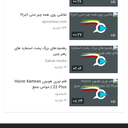
۰۰:۲۸
HD
نقاشی روی همه چیز حتی آجر!!!
ajoronline.com
۱۷۴ بازدید
۰۰:۲۷
HD
رهنمودهای بزرگ پشت استعاره های
رهبر چین
Gahan media
۱۷ بازدید
۰۲:۰۶
قلم نوری هویون Huion Kamvas
22 Plus | حواس جمع
نامحدود
۱۲ بازدید
۰۸:۲۴
HD