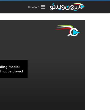
دسته ها
ading media:
d not be played