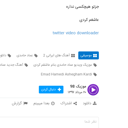
جزتو هیچکسی نداره
عاشغم کردی
twitter video downloader
موسیقی
آهنگ های ایرانی 2
عماد حامدی
دانلو
موزیک ویدیو عماد حامدی بنام عاشقم کردی
آهنگ جدید عماد
Emad Hamedi Ashegham Kardi
موزیک 98
دنبال کردن
۲۰ مرداد ۱۳۹۷
دانلود
اشتراک
بعدا میبینم
گزارش