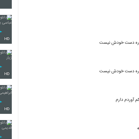
31
32
HD
یقراره دست خودش نیست
33
یقراره دست خودش نیست
HD
34
م آوردم دارم
HD
35
36