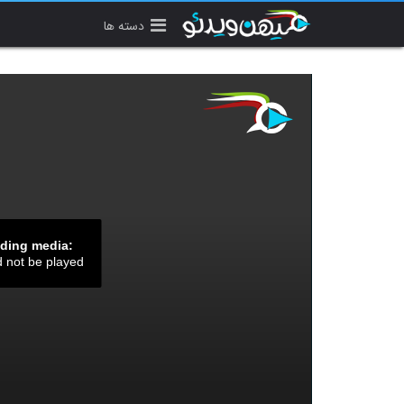
دسته ها
ading media:
d not be played