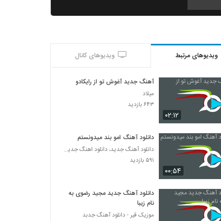
علیرضا روزگار آهنگ تویی تویی
۱,۲۷۷ بازدید
ویدیوهای مرتبط
ویدیوهای کانال
دانلود آهنگ محسن یگانه پا به پای تو (ورژن
جدید)
۱,۹۰۲ بازدید
آهنگ جدید آغوش تو از رایکادو
میلاد
علی امینی آهنگ اینه عشق من
۶۴۳ بازدید
۱,۵۸۶ بازدید
۰۲:۱۲
دانلود آهنگ امو بند میدونستم
Ali Arshadi Havadar
دانلود آهنگ جدید، دانلود اهنگ جدید ایرانی
۵۶۲ بازدید
۵۹۱ بازدید
۰۰:۵۴
آهنگ دل کش از حسین توکلی(پاپ)
۱,۰۱۵ بازدید
دانلود آهنگ جدید مجید رضوی به
نام زیبا
موزیک قیر - دانلود آهنگ جدبد