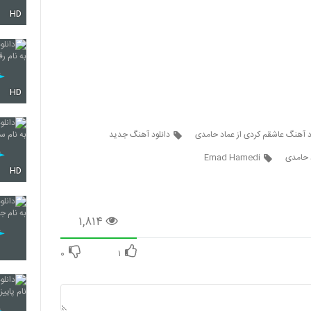
HD
42
43
HD
د آهنگ عاشقم کردی از عماد حامدی
دانلود آهنگ جدید
44
 حامدی
Emad Hamedi
HD
45
۱,۸۱۴
46
۰
۱
47