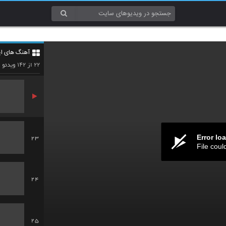
20
آهنگ های ایر
21
۱۴۲
۲۲
از
ویدئو
Error lo
23
File coul
24
25