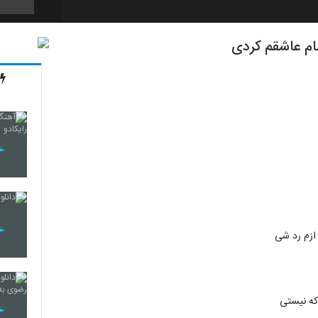
ام عاشقم کردی
26
27
28
29
 ازم رد شی
30
که نیستی