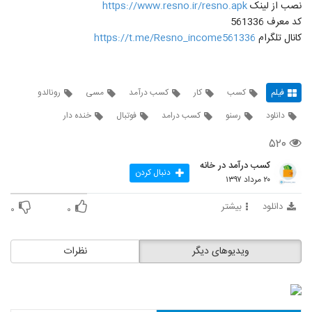
نصب از لینک
https://www.resno.ir/resno.apk
کد معرف 561336
کانال تلگرام
https://t.me/Resno_income561336
فیلم
کسب
کار
کسب درآمد
مسی
رونالدو
دانلود
رسنو
کسب درامد
فوتبال
خنده دار
۵۲۰
کسب درآمد در خانه
دنبال کردن
۲۰ مرداد ۱۳۹۷
دانلود
بیشتر
۰
۰
ویدیوهای دیگر
نظرات