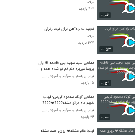
میلاد
۴۲۲ بازدید
۰۱:۰۶
تمهیدات راه‌آهن برای تردد زائران
میلاد
۴۷۷ بازدید
۰۰:۵۳
مداحی سید مجید بنی فاطمه ✺ پای
پرچما میریزه دلم غم تو شده همه چیز
دلم ✺????
فیلم، پویانمایی، سرگرمی، آموزشی،....
۰۱:۵۹
۱۵ بازدید
مداحی کوتاه محمود کریمی: ارباب
خوبم ماه عزاتو عشقه????❤️????
فیلم، پویانمایی، سرگرمی، آموزشی،....
۰۱:۰۰
۲۴ بازدید
اینجا عالم عشقه❤️ روزی همه عشقه