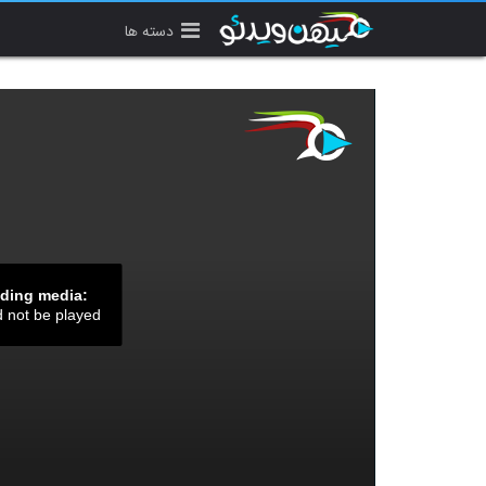
دسته ها
ading media:
d not be played