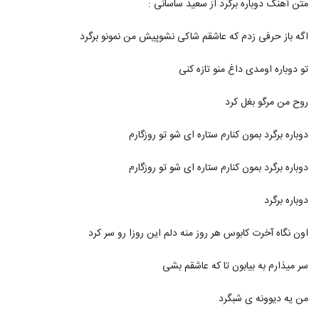
متن آهنگ دوباره برگرد از سعید ساسانی :
337
اگه باز حرفی زدم که عاشقم شاکی نشوپیش من نمونو برگرد
آهنگ پدرام پالیز بنام باران
۸۹۵ بازدید
338
تو دوباره اومدی داغ منو تازه کنی
دانلود آهنگ مرتضی صادقی کمک کن
روح من مرگو بغل کرد
۴۹۸ بازدید
339
دوباره برگرد بمون کنارم ستاره ای شو تو روزگارم
آهنگ باران از وحید تاج(سنتی)
دوباره برگرد بمون کنارم ستاره ای شو تو روزگارم
۷۳۵ بازدید
340
دوباره برگرد
آهنگ ابراهیم جوادی بنام آی عشقیم
۸۸۳ بازدید
اون نگاه آخرت کابوس هر روز منه دلم این روزا رو سر کرد
341
سر میذارم به بیابون تا که عاشقم بشی
Behnam Barzgar Bargard
۴۵۳ بازدید
342
من یه دیوونه ی شبگرد