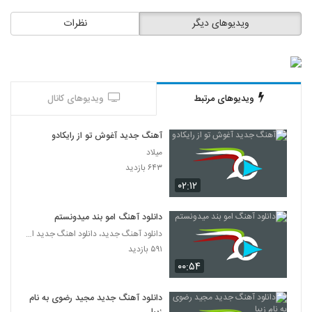
ویدیوهای دیگر
نظرات
آهنگ حال خوب از علی شکراللهی(پاپ)
۶۴۵ بازدید
349
آهنگ سپهر خلسه بنام بی خواب
۱,۱۵۷ بازدید
ویدیوهای مرتبط
ویدیوهای کانال
350
دانلود آهنگ جدید و زیبای داریوش شجاع با
آهنگ جدید آغوش تو از رایکادو
نام درد عمیق
میلاد
351
۳,۳۱۷ بازدید
۶۴۳ بازدید
۰۲:۱۲
دانلود آهنگ فرهاد سخایی معجزه عشق
۷۳۱ بازدید
352
دانلود آهنگ امو بند میدونستم
دانلود آهنگ جدید، دانلود اهنگ جدید ایرانی
دانلود آهنگ رضا همتی دلشکسته
۵۹۱ بازدید
۱,۳۵۶ بازدید
۰۰:۵۴
353
دانلود آهنگ جدید مجید رضوی به نام
دانلود آهنگ مهدی سروری کنارم بمون