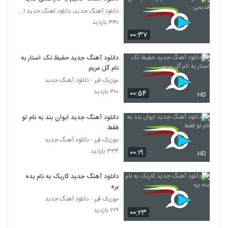
دانلود آهنگ منه بی قرارو از امیرحسین
دانلود آهنگ جدید، دانلود اهنگ جدید ایرانی
مسعودی
360
۳۳۰ بازدید
۱,۱۵۸ بازدید
۰۰:۳۷
دانلود آهنگ مشکات ضربان قلبم
دانلود آهنگ جدید حفیظ تک استار به
۱,۱۱۹ بازدید
361
نام گل مریم
موزیک قیر - دانلود آهنگ جدبد
Puzzle Band Maghror o Ashegh
۳۰۰ بازدید
۰۰:۵۴
HD
Remix II
362
۴۷۱ بازدید
دانلود آهنگ جدید ایوان بند به نام تو
فقط
مهدی تارخ آهنگ جاذبه
۶۴۱ بازدید
موزیک قیر - دانلود آهنگ جدبد
363
۳۳۴ بازدید
۰۰:۱۹
HD
دانلود آهنگ نگارا از مهدی یغمایی به همراه
متن ترانه
دانلود آهنگ جدید کاریک به نام بده
364
بره
۹۱۲ بازدید
موزیک قیر - دانلود آهنگ جدبد
دانلود آهنگ امیر عباس گلاب دعوا
۲۲۹ بازدید
۰۰:۲۳
۶۴۵ بازدید
365