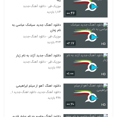
زیبا
(Mehdi Sarvari Kenaram Bemoun)
354
۵۰۴ بازدید
موزیک قیر - دانلود آهنگ جدبد
۱,۱۱۴ بازدید
۰۰:۴۶
امیرحسین کاملی آهنگ عزیزمه
۴۷۳ بازدید
355
دانلود آهنگ جدید سیامک عباسی به
نام زمان
موزیک قیر - دانلود آهنگ جدبد
Mehdi Hashemi Naya Samtam
۳۲۴ بازدید
۰۲:۱۷
۳۹۵ بازدید
HD
356
دانلود آهنگ جدید آژند به نام ژیار
موزیک زیبای قصه عشق از حامد صفاپور
موزیک قیر - دانلود آهنگ جدبد
۵۵۴ بازدید
357
۲۸۷ بازدید
۰۱:۰۰
HD
دانلود آهنگ یاسر ملک به من پشت کردی
۵۷۴ بازدید
دانلود اهنگ آهو از میثم ابراهیمی
358
دانلود آهنگ جدید، دانلود اهنگ جدید ایرانی
۴۶۸ بازدید
دانلود آهنگ علی سفلی جذاب
۰۰:۲۰
HD
۶,۹۱۵ بازدید
359
دانلود آهنگ حامیم به نام عشق قدیمی