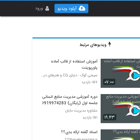
ورود
آپلود ویدیو
ویدیوهای مرتبط
آموزش استفاده از قالب آماده
پاورپوینت
سیجی کوک - دنیای CG و هنرهای دیجیتال
۰۷:۰۰
۱۵۷ بازدید
دوره آموزشی مدیریت منابع انسانی
جلسه اول (رایگان) 09919974283
مشاوره مدیریت مایان
۱۹:۴۳
۱۵۱ بازدید
استاد گفته ارائه بدی؟؟
123typetranslate.ir