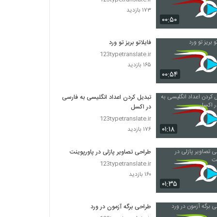
۱۷۳ بازدید
۰۰:۵۰
فایلاتو بریز تو ورد
123typetranslate.ir
۱۶۵ بازدید
۰۰:۵۴
تبدیل کردن اعداد انگلیسی به فارسی
در اکسل
123typetranslate.ir
۰۱:۱۸
۱۷۶ بازدید
طراحی تصاویر پازلی در پاورپوینت
123typetranslate.ir
۱۶۰ بازدید
۰۱:۳۵
طراحی برگه آزمون در ورد