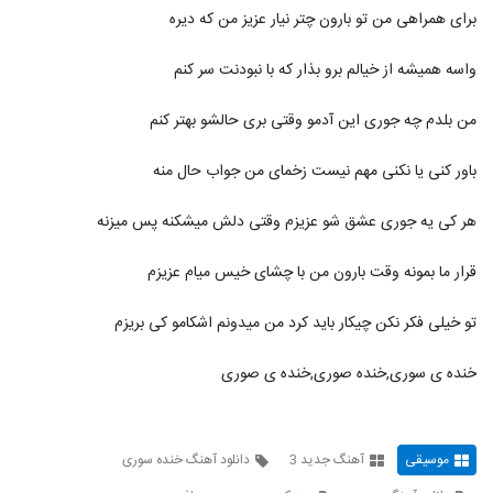
موزیک زیبای ایرانم از محمد معتمدی
برای همراهی من تو بارون چتر نیار عزیز من که دیره
۴۹۱ بازدید
308
واسه همیشه از خیالم برو بذار که با نبودنت سر کنم
دانلود آهنگ گیسو از محسن اهرابی
من بلدم چه جوری این آدمو وقتی بری حالشو بهتر کنم
۵۲۱ بازدید
309
باور کنی یا نکنی مهم نیست زخمای من جواب حال منه
موزیک زیبای عکس دوتایی از اسماعیل ستوده
۵۴۲ بازدید
310
هر کی یه جوری عشق شو عزیزم وقتی دلش میشکنه پس میزنه
قرار ما بمونه وقت بارون من با چشای خیس میام عزیزم
دانلود آهنگ خوران رویای آبی
۴۹۷ بازدید
311
تو خیلی فکر نکن چیکار باید کرد من میدونم اشکامو کی بریزم
دانلود آهنگ جان منی تو از حجت اشرف زاده
خنده ی سوری,خنده صوری,خنده ی صوری
۱,۴۵۳ بازدید
312
آهنگ مهدی رحیمی بنام من که به تو دل بستم
موسیقی
آهنگ جدید 3
دانلود آهنگ خنده سوری
۱,۰۲۱ بازدید
313