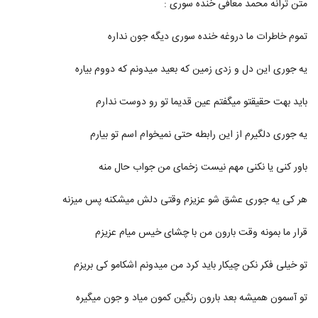
متن ترانه محمد معافی خنده سوری :
302
تموم خاطرات ما دروغه خنده سوری دیگه جون نداره
دانلود آهنگ جدید و زیبای نوید رهنما با نام
آشفتگی
303
یه جوری این دل و زدی زمین که بعید میدونم که دووم بیاره
۴۶۲ بازدید
محمدرضا شعبان زاده آهنگ فلک
باید بهت حقیقتو میگفتم عین قدیما تو رو دوست ندارم
۲,۰۸۰ بازدید
304
یه جوری دلگیرم از این رابطه حتی نمیخوام اسم تو بیارم
دانلود آهنگ جدید و زیبای دکتر امیر عصاری با
باور کنی یا نکنی مهم نیست زخمای من جواب حال منه
نام بمون
305
۵۶۲ بازدید
هر کی یه جوری عشق شو عزیزم وقتی دلش میشکنه پس میزنه
Sigen Tanhat Nemizaram
۳۵۱ بازدید
قرار ما بمونه وقت بارون من با چشای خیس میام عزیزم
306
تو خیلی فکر نکن چیکار باید کرد من میدونم اشکامو کی بریزم
دانلود آهنگ من هنوز دوست دارم از مهدی
اسدی
307
۱,۰۳۶ بازدید
تو آسمون همیشه بعد بارون رنگین کمون میاد و جون میگیره