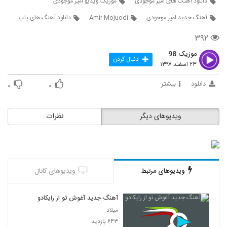
دانلود آهنگ های امیر موجودی
موزیک ویدیو امیر موجودی
2167
آهنگ جدید امیر موجودی
Amir Mojuodi
دانلود آهنگ های پاپ
Shahram Mirjalali Shegefta
۳۹۲
۲۸۸ بازدید
2168
موزیک 98
دنبال کردن
۲۳ اسفند ۱۳۹۷
دانلود آهنگ شهرام معصومیان هنوزم عاشقم
۴۴۶ بازدید
دانلود
بیشتر
۰
۰
2169
Shahrad Begoo To Ham Mesle Mani
ویدیوهای دیگر
نظرات
۲۶۵ بازدید
2170
Shahrad Eshghe Paeizi
۲۷۹ بازدید
2171
ویدیوهای مرتبط
ویدیوهای کانال
دانلود آهنگ شهراد خاطرات (Shahrad
آهنگ جدید آغوش تو از رایکادو
Khaterat)
2172
میلاد
۲۶۰ بازدید
۶۴۳ بازدید