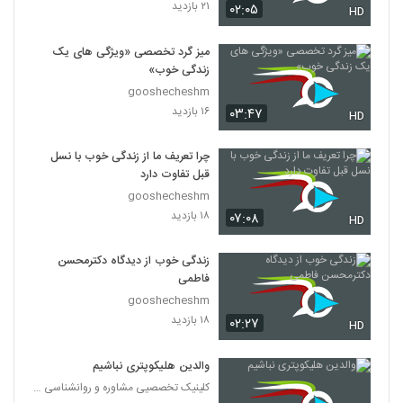
۲۱ بازدید
۰۲:۰۵
HD
میز گرد تخصصی «ویژگی های یک
زندگی خوب»
gooshecheshm
۱۶ بازدید
۰۳:۴۷
HD
چرا تعریف ما از زندگی خوب با نسل
قبل تفاوت دارد
gooshecheshm
۱۸ بازدید
۰۷:۰۸
HD
زندگی خوب از دیدگاه دکترمحسن
فاطمی
gooshecheshm
۱۸ بازدید
۰۲:۲۷
HD
والدین هلیکوپتری نباشیم
کلینیک تخصصیی مشاوره و روانشناسی خانواده ایرانی