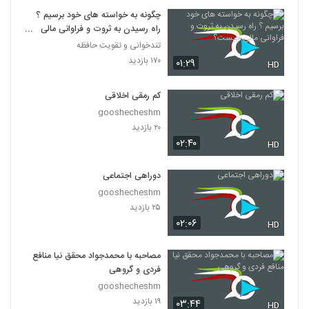
چگونه به خواسته های خود برسیم ؟
راه رسیدن به ثروت و فراوانی مالی
چیست؟
تندخوانی و تقویت حافظه
۱۷۰ بازدید
۰۱:۲۹
HD
کم رمقی اخلاقی
gooshecheshm
۲۰ بازدید
۰۲:۴۰
HD
دوراهی اجتماعی
gooshecheshm
۲۵ بازدید
۰۲:۰۶
HD
مصاحبه با محمدجواد محقق نیا منافع
فردی و گروهی
gooshecheshm
۱۹ بازدید
۰۳:۴۴
HD