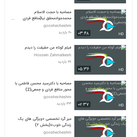
مصاحبه با حجت الاسلام
محمدجوادمحقق نیا(منافع فردی
وجمعی)
gooshecheshm
۲۰ بازدید
۰۳:۴۸
HD
فیلم کوتاه من حقیقت را دیدم
Hossein Zahmatkesh
۲۸ بازدید
۰۵:۳۶
HD
مصاحبه با دکترسید محسن فاطمی با
محور منافع فردی و جمعی(2)
gooshecheshm
۳۳ بازدید
۰۲:۳۷
HD
میز گرد تخصصی «ویژگی های یک
زندگی خوب»(بخش ۲)
gooshecheshm