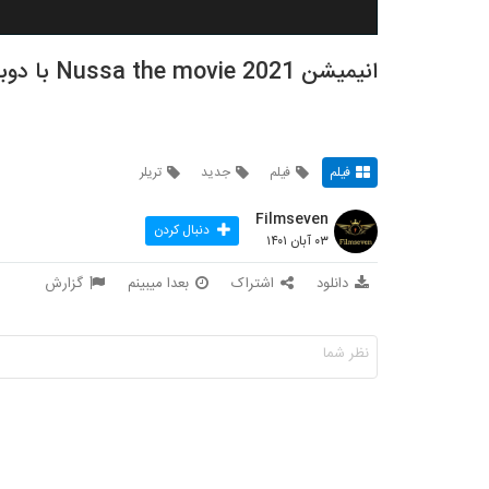
انیمیشن Nussa the movie 2021 با دوبله فارسی
فیلم
فیلم
جدید
تریلر
Filmseven
دنبال کردن
۰۳ آبان ۱۴۰۱
دانلود
اشتراک
بعدا میبینم
گزارش