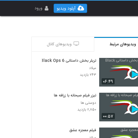
ورود
آپلود ویدیو
ویدیوهای مرتبط
ویدیوهای کانال
تریلر بخش داستانی Black Ops 6
میلاد
۲۴۳ بازدید
۰۶:۴۹
تیزر فیلم صبحانه با زرافه ها
دوستی ها
۲,۸۵۰ بازدید
۰۰:۵۷
فیلم معجزه عشق
میلاد