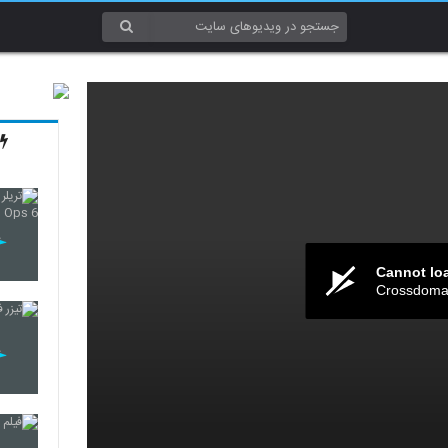
Cannot lo
Crossdomai