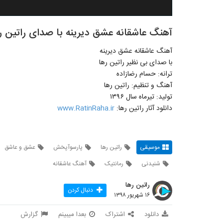
آهنگ عاشقانه عشق دیرینه با صدای راتین ر
آهنگ عاشقانه عشق دیرینه
با صدای بی نظیر راتین رها
ترانه: حسام رضازاده
آهنگ و تنظیم: راتین رها
تولید: تیرماه سال ۱۳۹۶
دانلود آثار راتین رها:
www.RatinRaha.ir
موسیقی
راتین رها
پارسوآپخش
عشق و عاشق
شنیدنی
رمانتیک
آهنگ عاشقانه
راتین رها
دنبال کردن
۱۶ شهریور ۱۳۹۸
دانلود
اشتراک
بعدا میبینم
گزارش