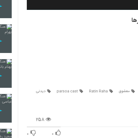
ها
معشوق
Ratin Raha
parsoa cast
دیدنی
۲۵۸
۰
۰