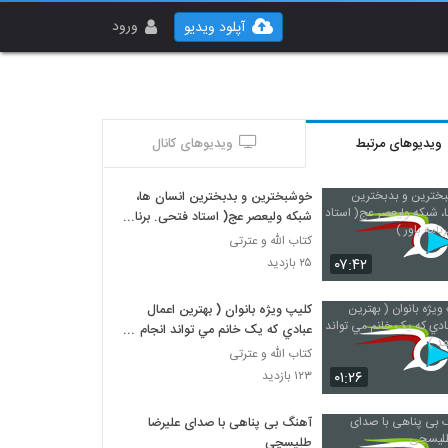
ورود
آپلود ویدیو
ویدیوهای مرتبط
ویدیوهای کانال
خوشبخترین و بدبخترین انسان ها،
شبکه ولیعصر عج( استاد فتحی. برنامه
باور )
کتاب الله و عترتی
۰۷:۴۲
۲۵ بازدید
کليپ ويژه بانوان ( بهترين اعمال
عبادي که يک خانم مي تواند انجام
دهد )
کتاب الله و عترتی
۰۱:۲۶
۱۲۳ بازدید
آهنگ بی پناهی با صدای علیرضا
طلیسچی