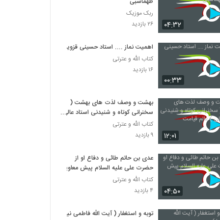
طهماسبی
ربک موزیک
۰۴:۳۲
۲۶ بازدید
اهمیت نماز .... استاد حسینی قزوینی
کتاب الله و عترتی
۱۶ بازدید
۰۰:۳۳
بهشت و وصف لذت های بهشت (
سخنرانی کوتاه و شنیدنی استاد عالی
) عالم قیامت
کتاب الله و عترتی
۱۲:۰۱
۹ بازدید
عدی بن حاتم طائی و دفاع او از
حضرت علی علیه السلام پیش معاویه
کتاب الله و عترتی
۰۴:۵۰
۴ بازدید
توبه و استغفار ( آیت الله فاطمی نیا )