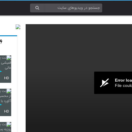
HD
Error lo
File coul
HD