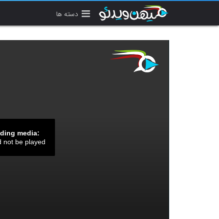
دسته ها
ading media:
d not be played