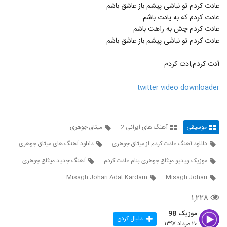
آهنگ دیدار از دنگ شو(پاپ)
عادت کردم تو نباشی پیشم باز عاشق باشم
۷۰۰ بازدید
عادت کردم که به یادت باشم
25
عادت کردم چش به راهت باشم
عادت کردم تو نباشی پیشم باز عاشق باشم
علیرضا روزگار آهنگ تویی تویی
۱,۲۸۰ بازدید
26
آدت کردم,ادت کردم
دانلود آهنگ محسن یگانه پا به پای تو (ورژن
twitter video downloader
جدید)
27
۱,۹۰۲ بازدید
علی امینی آهنگ اینه عشق من
موسیقی
آهنگ های ایرانی 2
میثاق جوهری
۱,۵۸۷ بازدید
28
دانلود آهنگ عادت کردم از میثاق جوهری
دانلود آهنگ های میثاق جوهری
موزیک ویدیو میثاق جوهری بنام عادت کردم
آهنگ جدید میثاق جوهری
Ali Arshadi Havadar
۵۶۲ بازدید
Misagh Johari Adat Kardam
Misagh Johari
29
۱,۲۲۸
آهنگ دل کش از حسین توکلی(پاپ)
موزیک 98
۱,۰۱۵ بازدید
دنبال کردن
30
۲۰ مرداد ۱۳۹۷