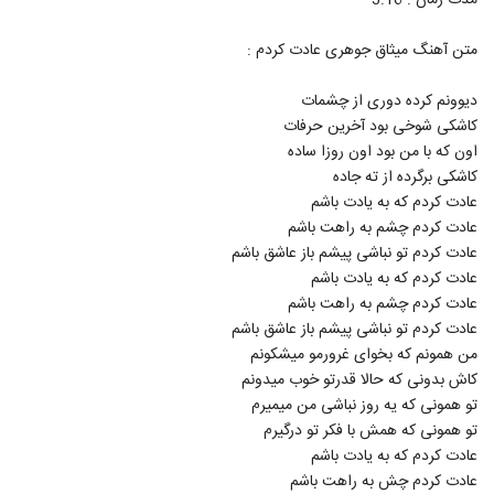
مدت زمان : 3:16
19
۱,۲۴۶ بازدید
متن آهنگ میثاق جوهری عادت کردم :
آهنگ آصف آریا (رمیکس) از دی جی میلاد
شیرزاد(پاپ)
دیوونم کرده دوری از چشمات
20
۳,۶۶۱ بازدید
کاشکی شوخی بود آخرین حرفات
اون که با من بود اون روزا ساده
دانلود آهنگ سعید شهروز ساحل
کاشکی برگرده از ته جاده
۸۶۰ بازدید
21
عادت کردم که به یادت باشم
عادت کردم چشم به راهت باشم
دانلود آهنگ جدید و زیبای عماد حامدی با نام
عادت کردم تو نباشی پیشم باز عاشق باشم
عاشقم کردی
22
عادت کردم که به یادت باشم
۱,۸۱۶ بازدید
عادت کردم چشم به راهت باشم
عادت کردم تو نباشی پیشم باز عاشق باشم
دانلود آهنگ جدید و زیبای صابر هاشمی با نام
چیکار کنم
من همونم که بخوای غرورمو میشکونم
23
۱,۰۷۷ بازدید
کاش بدونی که حالا قدرتو خوب میدونم
تو همونی که یه روز نباشی من میمیرم
موزیک زیبای حالمو نمیفهمه از عماد طالب زاده
تو همونی که همش با فکر تو درگیرم
۱,۲۹۵ بازدید
24
عادت کردم که به یادت باشم
عادت کردم چش به راهت باشم