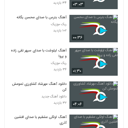
۳۴ بازدید
آصف آریا آهنگ چه عجب (رمیکس)
۰۳:۰۳
۱,۴۳۹ بازدید
42
آهنگ بترس با صدای محسن یگانه
ربک موزیک
دانلود آهنگ جدید و زیبای امیر عباس گلاب با
۱۰۲ بازدید
نام کودکانه
43
۰۰:۳۶
۸۷۶ بازدید
موزیک زیبای مستم کن از بابک ارجمند
آهنگ لیلوشت با صدای سپهر تقی زاده
۱,۱۶۷ بازدید
و پروا
44
ربک موزیک
۳۶ بازدید
۰۱:۳۰
سجاد حاتمی آهنگ عزیزترینی
۹۳۸ بازدید
45
دانلود آهنگ مهرشاد کشاورزی تمومش
کن
Derayan Toro Mikham
دانلود آهنگ جدید
۶۵۱ بازدید
۳۲ بازدید
46
۰۴:۰۶
آهنگ اولکی عشقیم با صدای افشین
آهنگ مهدی غریب بنام حالا حالا
آذری
۹۴۱ بازدید
47