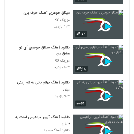
۷۶۵ بازدید
36
میثاق جوهری آهنگ حرف بزن
آهنگ مخاطب دل از کوروش بند(پاپ)
موزیک 98
۹۰۳ بازدید
۴۲۳ بازدید
37
۰۴:۰۲
آهنگ محمدرضا عشریه بنام نامه
دانلود آهنگ میثاق جوهری آی تو
۱,۴۱۰ بازدید
38
عشق من
موزیک 98
آهنگ فرشید ادهمی بنام تسکین
۸۰۳ بازدید
۰۳:۱۸
۹۲۲ بازدید
39
دانلود آهنگ بهنام بانی به نام رفتی
میلاد
دانلود آهنگ جدید و زیبای حجت خوش
سعادت با نام دلم پیشت گیره
۹۰۳ بازدید
40
۹۹۳ بازدید
۰۰:۲۱
alireza ghorbani Eshgh Asan
دانلود آهنگ آرین ابراهیمی لعنت به
Nadarad
41
بارون
۶۶۷ بازدید
دانلود آهنگ جدید