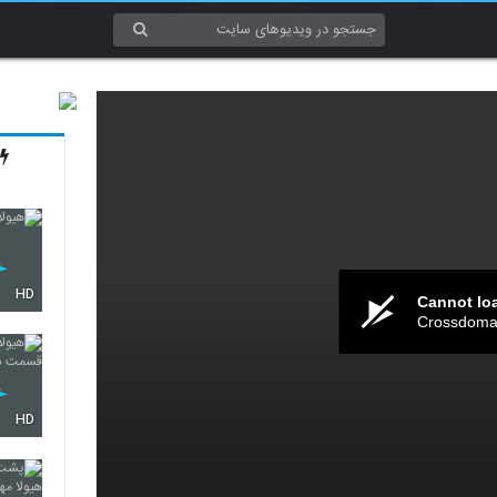
HD
Cannot lo
Crossdomai
HD