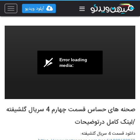
آپلود ویدیو
Toggle
vigation
Error loading
media:
صحنه های حساس قسمت چهارم 4 سریال گلشیفته
/لینک کامل درتوضیحات
دانلود قسمت 4 سریال گلشیفته: