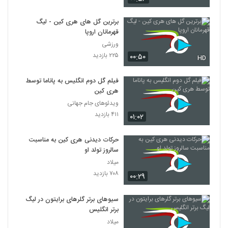
برترین گل های هری کین - لیگ
قهرمانان اروپا
ورزشی
۲۲۵ بازدید
۰۰:۵۰
HD
فیلم گل دوم انگلیس به پاناما توسط
هری کین
ویدئوهای جام جهانی
۴۱۱ بازدید
۰۱:۰۲
حرکات دیدنی هری کین به مناسبت
سالروز تولد او
میلاد
۷۰۸ بازدید
۰۰:۲۹
سیوهای برتر گلرهای برایتون در لیگ
برتر انگلیس
میلاد