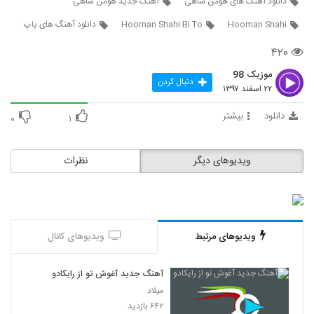
دانلود آهنگ های هومن شاهی
آهنگ جدید هومن شاهی
2132
Hooman Shahi
Hooman Shahi Bi To
دانلود آهنگ های پاپ
دانلود آهنگ اپیکور باند بالاتر
۴۲۰
۴۹۰ بازدید
2133
موزیک 98
دنبال کردن
۲۲ اسفند ۱۳۹۷
آهنگ لوطفن بو دفعه گئتمه از مسعود
جودت(پاپ)
دانلود
بیشتر
2134
۰
۱
۳۰۶ بازدید
دانلود آهنگ نمیخوام باور کنم از رضا اسلامی
ویدیوهای دیگر
نظرات
۲۸۱ بازدید
2135
دانلود آهنگ جدید و زیبای ئاسو با نام کافه ی
خاطرات
2136
۳۰۱ بازدید
ویدیوهای مرتبط
ویدیوهای کانال
دانلود آهنگ مهدی احمدوند من و تو (رمیکس
آهنگ جدید آغوش تو از رایکادو
2)
2137
۱,۴۰۱ بازدید
میلاد
۶۴۲ بازدید