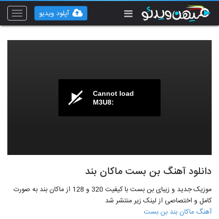
آپلود ویدیو
Toggle
vigation
Cannot load
M3U8:
دانلود آهنگ بن بست ماکان بند
موزیک جدید و زیبای بن بست با کیفیت 320 و 128 از ماکان بند به صورت
کامل و اختصاصی از لینک زیر منتشر شد
آهنگ ماکان بند بن بست