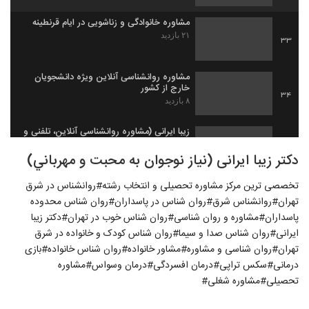
مشاوره خانوادگی و زناشویی در ایام قرنطینه
۲۱ بازدید
33
مشاوره روانشناسی آنلاین ویژه دانشجویان
خارج از کشور
34
۸ بازدید
زیبا ایرانی (مشاوره روانشناسی آنلاین، تلفنی و
تصویری)
35
دکتر زیبا ایرانی (نياز نوجوان به محبت و مهرباني)
۱۲ بازدید
تخصصی ترین مرکز مشاوره تحصیلی و انتخاب رشته#روانشناس در شرق
مشکلات خانوادگی،زناشویی و فرزندان در
دوران قرنطینه
تهران#روانشناس شرق#روان شناس در پاسداران#روان شناس محدوده
36
۱۰ بازدید
پاسداران#مشاوره و روان شناسی#روان شناس خوب در تهران#دکتر زیبا
ایرانی#روان شناس صدا و سیما#روان شناس کودک و خانواده در شرق
حریم خصوصی -2
تهران#روان شناسی و مشاوره#مشاور خانواده#روان شناس خانواده#بازی
۱۱ بازدید
37
درمانی#سکس تراپی#درمان افسردگی#درمان وسواس#مشاوره
تحصیلی#مشاوره شغلی#
با فرزند گستاخ و باج گیر چگونه تعامل کنیم؟
۲۰ بازدید