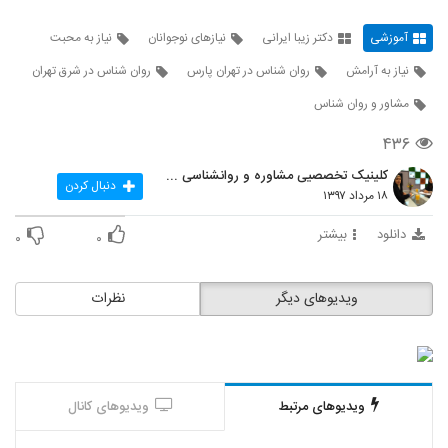
38
آموزشی
دکتر زیبا ایرانی
نیازهای نوجوانان
نیاز به محبت
پول جیبی و زیاده خواهی فرزندان
نیاز به آرامش
روان شناس در تهران پارس
روان شناس در شرق تهران
۱۰ بازدید
39
مشاور و روان شناس
دکتر زیبا ایرانی ( هوش مالی )
۴۳۶
۱۶ بازدید
40
کلینیک تخصصیی مشاوره و روانشناسی خانواده ایرانی
دنبال کردن
۱۸ مرداد ۱۳۹۷
مدیریت پول جیبی در کودکان
دانلود
بیشتر
۰
۰
۱۶ بازدید
41
ویدیوهای دیگر
نظرات
تخلیه هیجان در گفتگو با همسر
۲۱ بازدید
42
تکنیک های کنترل احساس و هیجان
۲۴ بازدید
ویدیوهای مرتبط
ویدیوهای کانال
43