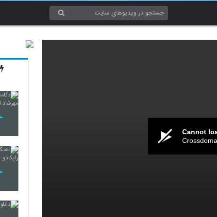
Cannot lo
Crossdomai