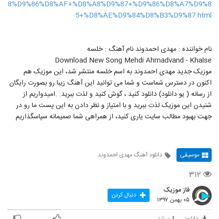
8%D9%86%D8%AF+%D8%A8%D9%87+%D9%86%D8%A7%D9%8
5+%D8%AE%D9%84%D8%B3%D9%87.html
نام خواننده : مهدی احمدوند نام آهنگ : خلسه
Download New Song Mehdi Ahmadvand - Khalse
موزیک جدید مهدی احمدوند به اسم خلسه منتشر شد، این موزیک هم
اکنون در دسترس شماست و شما می توانید این آهنگ زیبا رو بصورت رایگان
از رسانه ( یو دانلود) دانلود کنید ، گوش کنید و لذت ببرید. .امیدواریم از
شنیدن این موزیک لذت ببرید و با امتیاز و نظر دادن به این پست ما رو در
جهت بهبود مطالب سایت یاری کنید، از همراهی شما صمیمانه سپاسگذاریم
موسیقی
دانلود آهنگ مهدی احمدوند
۳۱۲
فاز موزیک
دنبال کردن
۰۵ بهمن ۱۳۹۷