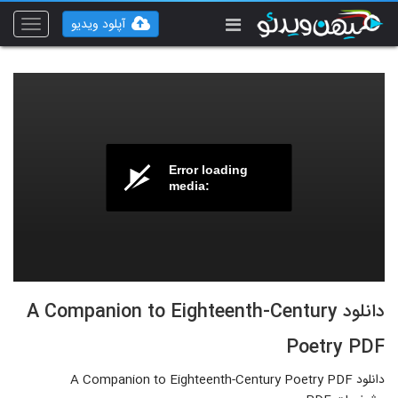
آپلود ویدیو
Toggle
vigation
Error loading
media:
دانلود A Companion to Eighteenth-Century
Poetry PDF
دانلود A Companion to Eighteenth-Century Poetry PDF