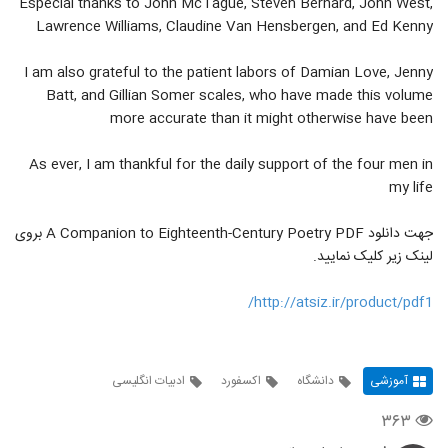
Especial thanks to John McTague, Steven Bernard, John West,
Lawrence Williams, Claudine Van Hensbergen, and Ed Kenny
I am also grateful to the patient labors of Damian Love, Jenny
Batt, and Gillian Somer scales, who have made this volume
more accurate than it might otherwise have been
As ever, I am thankful for the daily support of the four men in
my life
جهت دانلود A Companion to Eighteenth-Century Poetry PDF بروی
لینک زیر کلیک نمایید.
http://atsiz.ir/product/pdf1/
آموزشی
دانشگاه
اکسفورد
ادبیات انگلیسی
۳۶۳