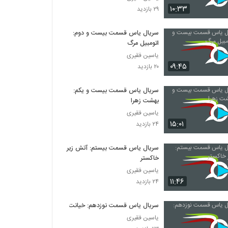
دوازدهمین مرد -The 12th Man 2017
۱۰:۳۳
۲۹ بازدید
۶۳۴ بازدید
سریال یاس قسمت بیست و دوم:
اتومبیل مرگ
طناب اعدام - Hang 'Em High 1968
۹۷۱ بازدید
یاسین فقیری
۰۹:۴۵
۲۰ بازدید
بخاطر یک مشت دلار - A Fistful of
سریال یاس قسمت بیست و یکم:
Dollars-1964
بهشت زهرا
۸۴۰ بازدید
یاسین فقیری
۱۵:۰۱
۲۴ بازدید
مردی که لیبرتی والانس را کشت
۳۷۴ بازدید
سریال یاس قسمت بیستم: آتش زیر
خاکستر
به خاطر چند دلار بیشتر
یاسین فقیری
۵۶۲ بازدید
۱۱:۴۶
۲۴ بازدید
سریال یاس قسمت نوزدهم: خیانت
نیش - The Sting 1973
یاسین فقیری
۹۶۱ بازدید