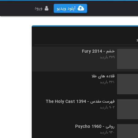
سیرک - 1928 The Circus
۵۸۶ بازدید
ورود
آپلود ویدیو
ونوم - Venom 2018
۵۸۶ بازدید
خشم - Fury 2014
۳۷۹ بازدید
قلاده های طلا
۴۲۱ بازدید
فهرست مقدس - The Holy Cast 1394
۹۰۲ بازدید
روانی - Psycho 1960
۹۴۰ بازدید