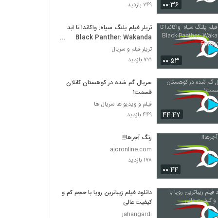
زیر صفر - Below Zero 1930
۰۰:۳۶
۲۴۹ بازدید
۵۰۰ بازدید
تریلر فیلم پلنگ سیاه: واکاندا تا ابد
Black Panther: Wakanda
کسب‌وکار حسابی! - Big Business 1929
Forever 2022
تریلر فیلم و سریال
۴۷۳ بازدید
۰۰:۵۳
۷۲۱ بازدید
کله پوک‌ها - Block Heads 1938
سریال گم شده در کوهستان کانلان
۵۰۴ بازدید
قسمت۱
فیلم و ویدیو ها سریال ها
۴۴:۴۷
۴۴۹ بازدید
بندرگاه قدیمی - Any Old Port 1932
۴۰۹ بازدید
رنگ آجرها!!
ajoronline.com
۱۷۸ بازدید
تارزان فرزند گوریل ها - Tarzan of the
Apes (1918)
۰۰:۴۴
۸۳۴ بازدید
دانلود فیلم زیباترین رویا با حجم کم و
پرندگان - The Birds 1963
کیفیت عالی
۴۷۳ بازدید
jahangardi