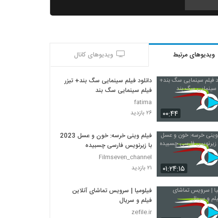
سگ وحشی - Savage Dog 2017
۷۷۴ بازدید
ویدیوهای مرتبط
ویدیوهای کانال
موگلی - Mowgli 2018
۷۱۶ بازدید
دانلود فیلم سینمایی سگ بند+ تیزر
فیلم سینمایی سگ بند
مغول - Mongol 2007
fatima
۹۵۳ بازدید
۰۰:۴۴
۲۶ بازدید
فیلم وینی خرسه: خون و عسل 2023
لمس خلاء - Touching the Void 2003
با زیرنویس فارسی چسبیده
۴۷۵ بازدید
Filmseven_channel
۰۱:۲۴:۱۵
۲۱ بازدید
بزرگ باش! - Be Big! 1931
۲۴۲ بازدید
فیلومیا | سرویس تماشای آنلاین
فیلم و سریال
zefile.ir