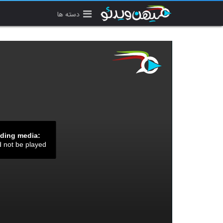
دسته ها
ading media:
d not be played