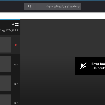
53
نما
54
۶۴۵
۵۵
از
ویدئو
Error lo
56
File coul
57
58