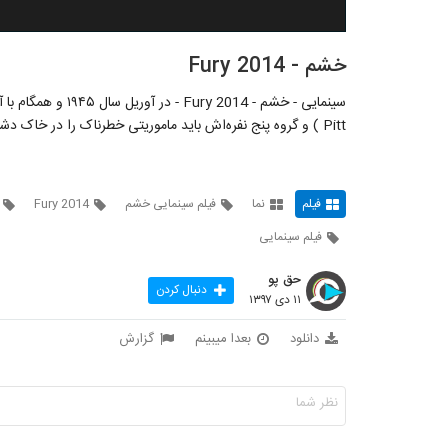
خشم - Fury 2014
Pitt ) و گروه پنج نفره‌اش باید ماموریتی خطرناک را در خاک دشمن به سرانجام برسانند و… - Gap.im/nama66
فیلم
نما
فیلم سینمایی خشم
Fury 2014
فیلم سینمایی
حق پو
دنبال کردن
۱۱ دی ۱۳۹۷
دانلود
بعدا میبینم
گزارش