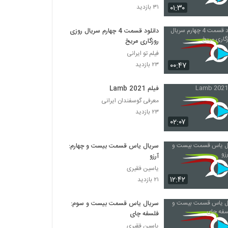
۰۱:۳۰
۳۱ بازدید
فرار بزرگ - The Great Escape 1963
دانلود قسمت 4 چهارم سریال روزی
۱,۱۷۷ بازدید
روزگاری مریخ
فیلم تو ایرانی
پرنده باز آلکاتراز - Birdman of Alcatraz
۰۰:۴۷
۲۳ بازدید
1962
۶۸۳ بازدید
فیلم Lamb 2021
معرفی گوسفندان ایرانی
گرینچ - The Grinch 2018
۲۳ بازدید
۷۱۳ بازدید
۰۲:۰۷
سریال یاس قسمت بیست و چهارم:
همسایه ها 1952
آرزو
۳۲۹ بازدید
یاسین فقیری
۱۲:۴۲
۲۱ بازدید
قلعه آپاچی - Fort Apache 1948
۱,۱۶۸ بازدید
سریال یاس قسمت بیست و سوم:
فلسفه چای
یاسین فقیری