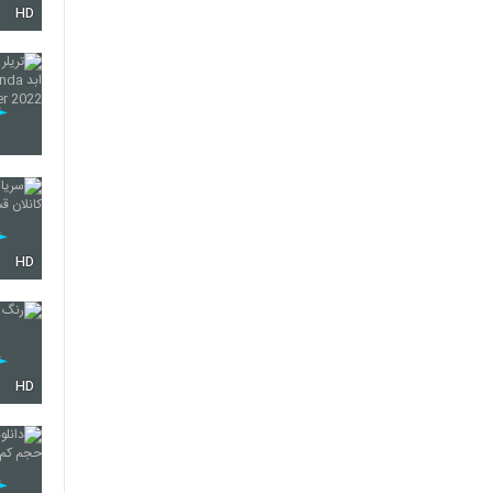
HD
64
65
66
HD
67
HD
68
69