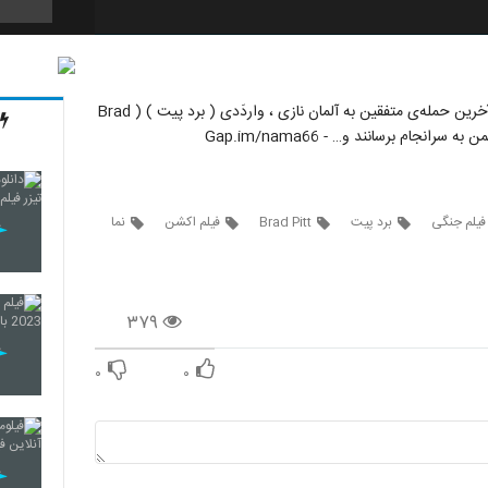
59
سینمایی - خشم - Fury 2014 - در آوریل سال ۱۹۴۵ و همگام با آخرین حمله‌ی متفقین به آلمان نازی ، واردَدی ( برد پیت ) ( Brad
60
فیلم جنگی
برد پیت
Brad Pitt
فیلم اکشن
نما
61
۳۷۹
62
۰
۰
63