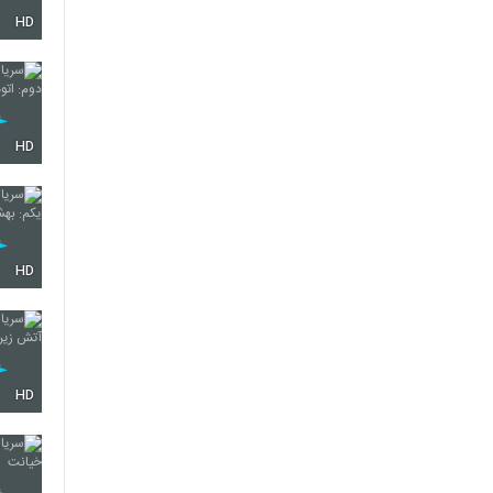
HD
75
76
HD
77
HD
78
HD
79
80