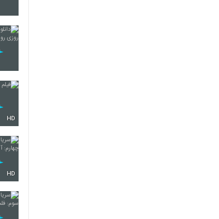
70
71
72
HD
73
HD
74