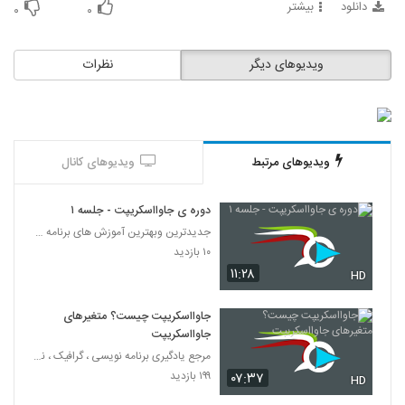
دانلود
بیشتر
31
۰
۰
021032 - آموزش JavaScript سری دوم
ویدیوهای دیگر
نظرات
۳۸۰ بازدید
32
021033 - آموزش JavaScript سری دوم
۳۶۵ بازدید
33
ویدیوهای مرتبط
ویدیوهای کانال
021034 - آموزش JavaScript سری دوم
دوره ی جاوااسکریپت - جلسه ۱
۳۵۳ بازدید
34
جدیدترین وبهترین آموزش های برنامه نویسی به زبان فا
۱۰ بازدید
021035 - آموزش JavaScript سری دوم
۱۱:۲۸
HD
۳۴۹ بازدید
35
جاوااسکریپت چیست؟ متغیرهای
جاوااسکریپت
021036 - آموزش JavaScript سری دوم
مرجع یادگیری برنامه نویسی ، گرافیک ، نرم افزار های
۴۱۷ بازدید
36
۱۹۹ بازدید
۰۷:۳۷
HD