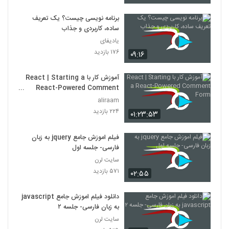
برنامه نویسی چیست؟ یک تعریف
021043 - آموزش JavaScript سری دوم
ساده، کاربردی و جذاب
۴۵۸ بازدید
43
یادیفای
۱۷۶ بازدید
۰۹:۱۶
021044 - آموزش JavaScript سری دوم
۴۴۴ بازدید
44
آموزش کار با React | Starting a
React-Powered Comment
Form
021045 - آموزش JavaScript سری دوم
aliraam
۴۲۸ بازدید
۲۲۴ بازدید
۰۱:۲۳:۵۳
45
فیلم اموزش جامع jquery به زبان
021046 - آموزش JavaScript سری دوم
فارسی- جلسه اول
۴۶۱ بازدید
46
سایت لرن
۵۷۱ بازدید
۰۲:۵۵
021047 - آموزش JavaScript سری دوم
۴۱۶ بازدید
47
دانلود فیلم اموزش جامع javascript
به زبان فارسی- جلسه ۲
سایت لرن
021048 - آموزش JavaScript سری دوم