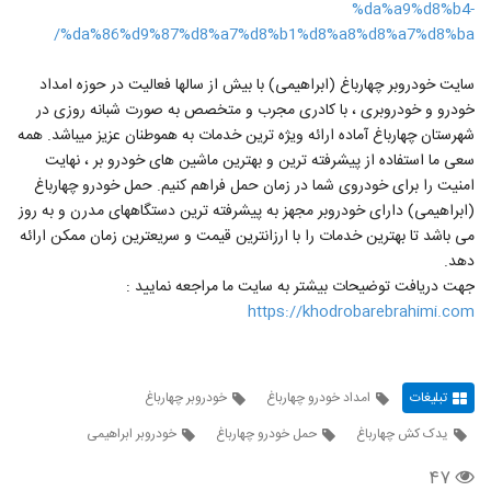
%da%a9%d8%b4-
%da%86%d9%87%d8%a7%d8%b1%d8%a8%d8%a7%d8%ba/
سایت خودروبر چهارباغ (ابراهیمی) با بیش از سالها فعالیت در حوزه امداد
خودرو و خودروبری ، با کادری مجرب و متخصص به صورت شبانه روزی در
شهرستان چهارباغ آماده ارائه ویژه ترین خدمات به هموطنان عزیز میباشد. همه
سعی ما استفاده از پیشرفته ترین و بهترین ماشین های خودرو بر ، نهایت
امنیت را برای خودروی شما در زمان حمل فراهم کنیم. حمل خودرو چهارباغ
(ابراهیمی) دارای خودروبر مجهز به پیشرفته ترین دستگاههای مدرن و به روز
می باشد تا بهترین خدمات را با ارزانترین قیمت و سریعترین زمان ممکن ارائه
دهد.
جهت دریافت توضیحات بیشتر به سایت ما مراجعه نمایید :
https://khodrobarebrahimi.com
تبلیغات
امداد خودرو چهارباغ
خودروبر چهارباغ
یدک کش چهارباغ
حمل خودرو چهارباغ
خودروبر ابراهیمی
۴۷