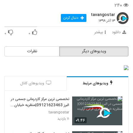
۲۴۰
tavangostar
دنبال کردن
۱۳ آذر ۱۳۹۸
دانلود
بیشتر
۰
۰
ویدیوهای دیگر
نظرات
ویدیوهای مرتبط
ویدیوهای کانال
تخصصی ترین مرکز کاردرمانی جسمی در
البرز 09121623463|منظریه خیابان
اهری فرعی ارکیده
tavangostar
۱۱ بازدید
۰۹:۴۶