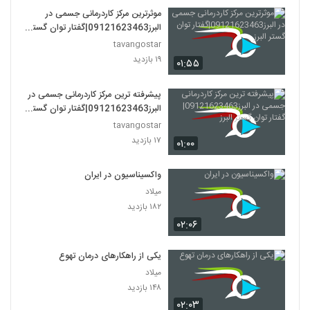
موثرترین مرکز کاردرمانی جسمی در
البرز09121623463|گفتار توان گستر
البرز
tavangostar
۱۹ بازدید
۰۱:۵۵
پیشرفته ترین مرکز کاردرمانی جسمی در
البرز09121623463|گفتار توان گستر
البرز
tavangostar
۱۷ بازدید
۰۱:۰۰
واکسیناسیون در ایران
میلاد
۱۸۲ بازدید
۰۲:۰۶
یکی از راهکارهای درمان تهوع
میلاد
۱۴۸ بازدید
۰۲:۰۳