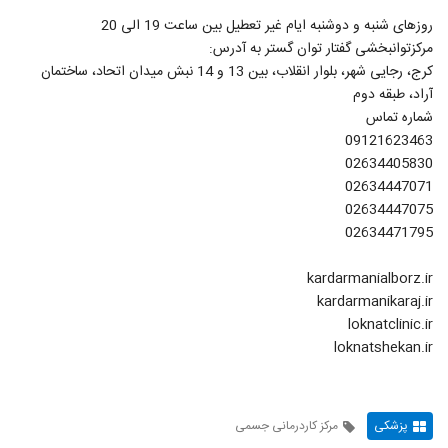
روزهای شنبه و دوشنبه ایام غیر تعطیل بین ساعت 19 الی 20
مرکزتوانبخشی گفتار توان گستر به آدرس:
کرج، رجایی شهر، بلوار انقلاب، بین 13 و 14 نبش میدان اتحاد، ساختمان
آراد، طبقه دوم
شماره تماس
09121623463
02634405830
02634447071
02634447075
02634471795
kardarmanialborz.ir
kardarmanikaraj.ir
loknatclinic.ir
loknatshekan.ir
پزشکی
مرکز کاردرمانی جسمی