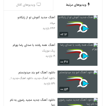
ویدیوهای مرتبط
ویدیوهای کانال
علی امینی آهنگ اینه عشق من
۱,۵۸۶ بازدید
28
آهنگ جدید آغوش تو از رایکادو
میلاد
Ali Arshadi Havadar
۶۴۳ بازدید
۵۶۲ بازدید
۰۲:۱۲
29
آهنگ همه رفتند با صدای رضا بهرام
آهنگ دل کش از حسین توکلی(پاپ)
ربک موزیک
۱,۰۱۵ بازدید
30
۱۹ بازدید
۰۰:۴۷
دانلود آهنگ حسین توکلی یه فکری کن برام
۱,۶۵۴ بازدید
31
دانلود آهنگ امو بند میدونستم
دانلود آهنگ جدید، دانلود اهنگ جدید ایرانی
۵۹۱ بازدید
دانلود آهنگ کار دادی دستم از پازل بند
۱,۷۵۱ بازدید
۰۰:۵۴
32
دانلود آهنگ جدید مجید رضوی به نام
حسین توکلی آهنگ سرت چی اومده
زیبا