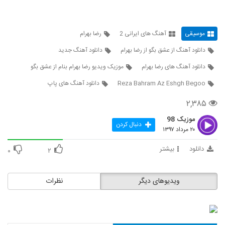
دانلود آهنگ جدید و زیبای عماد حامدی با نام
عاشقم کردی
22
۱,۸۱۵ بازدید
موسیقی
آهنگ های ایرانی 2
رضا بهرام
دانلود آهنگ جدید و زیبای صابر هاشمی با نام
دانلود آهنگ از عشق بگو از رضا بهرام
دانلود آهنگ جدید
چیکار کنم
23
۱,۰۷۶ بازدید
دانلود آهنگ های رضا بهرام
موزیک ویدیو رضا بهرام بنام از عشق بگو
Reza Bahram Az Eshgh Begoo
دانلود آهنگ های پاپ
موزیک زیبای حالمو نمیفهمه از عماد طالب زاده
۱,۲۹۴ بازدید
24
۲,۳۸۵
موزیک 98
آهنگ دیدار از دنگ شو(پاپ)
دنبال کردن
۲۰ مرداد ۱۳۹۷
۶۹۷ بازدید
25
دانلود
بیشتر
۰
۲
علیرضا روزگار آهنگ تویی تویی
۱,۲۷۹ بازدید
26
ویدیوهای دیگر
نظرات
دانلود آهنگ محسن یگانه پا به پای تو (ورژن
جدید)
27
۱,۹۰۲ بازدید