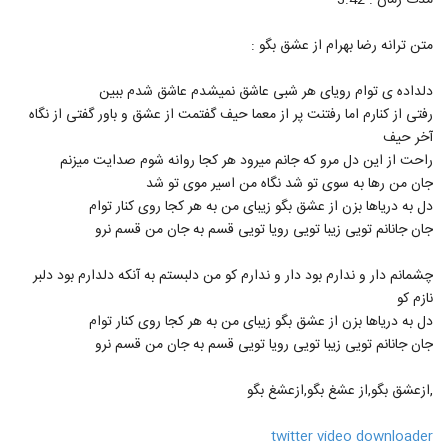
مدت زمان : 3:42
16
۸۸۰ بازدید
متن ترانه رضا بهرام از عشق بگو :
ایمان محمدی آهنگ عروس آسمونی (رمیکس)
۱,۳۵۵ بازدید
دلداده ی توام رویای هر شبی عاشق نمیشدم عاشق شدم ببین
17
رفتی از کنارم اما رفتنت پر از معما حیف گفتمت از عشق و باور گفتی از نگاه
آخر حیف
دانلود آهنگ جدید و زیبای آصف آریا با نام چه
عجب
راحت از این دل مرو که جانم میرود هر کجا روانه شوم صدایت میزنم
18
۱,۳۲۶ بازدید
جان من رها به سوی تو شد نگاه من اسیر موی تو شد
دل به دریاها بزن از عشق بگو زیبای من به هر کجا روی کنار توام
دانلود آهنگ جدید و زیبای یوسف بهراد با نام
جان جانانم تویی زیبا تویی رویا تویی قسم به جان من قسم نرو
اتفاق
19
۱,۲۴۶ بازدید
چشمانم دار و ندارم بود دار و ندارم کو من دلبستم به آنکه دلدارم بود دلبر
نازم کو
آهنگ آصف آریا (رمیکس) از دی جی میلاد
شیرزاد(پاپ)
دل به دریاها بزن از عشق بگو زیبای من به هر کجا روی کنار توام
20
۳,۶۶۰ بازدید
جان جانانم تویی زیبا تویی رویا تویی قسم به جان من قسم نرو
دانلود آهنگ سعید شهروز ساحل
,ازعشق بگو,از عشغ بگو,ازعشغ بگو
۸۶۰ بازدید
21
twitter video downloader