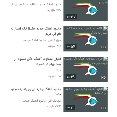
آهنگ فرشید ادهمی بنام تسکین
دانلود آهنگ جدید، دانلود اهنگ جدید ایرانی
۹۲۱ بازدید
۳۳۰ بازدید
39
۰۰:۳۷
دانلود آهنگ جدید و زیبای حجت خوش
سعادت با نام دلم پیشت گیره
دانلود آهنگ جدید حفیظ تک استار به
40
نام گل مریم
۹۹۳ بازدید
موزیک قیر - دانلود آهنگ جدبد
alireza ghorbani Eshgh Asan
۳۰۰ بازدید
۰۰:۵۴
HD
Nadarad
41
۶۶۷ بازدید
اجرای متفاوت آهنگ «گل عشق» از
رضا بهرام در کنسرت
آصف آریا آهنگ چه عجب (رمیکس)
میلاد
۱,۴۳۹ بازدید
42
۱۴۸ بازدید
۰۰:۴۹
HD
دانلود آهنگ جدید و زیبای امیر عباس گلاب با
دانلود آهنگ جدید ایوان بند به نام تو
نام کودکانه
43
فقط
۸۷۶ بازدید
موزیک قیر - دانلود آهنگ جدبد
۳۳۴ بازدید
۰۰:۱۹
موزیک زیبای مستم کن از بابک ارجمند
HD
۱,۱۶۵ بازدید
44