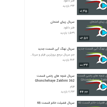
طنز دانلود
۲۹۴ بازدید
۰۱:۴۵
سریال زیبای امتحان
طنز دانلود
۱,۵۳۹ بازدید
۰۲:۵۷
سریال نهنگ آبی قسمت جدید
جم سریال مرجع بروزترین فیلم و سریالها در تلگرام
۶۸۴ بازدید
۰۰:۳۴
سریال غنچه های زخمی قسمت
Ghonchehaye Zakhmi 362
فیلم
۴۴:۲۲
۲,۱۹۳ بازدید
سریال فضیلت خانم قسمت 46