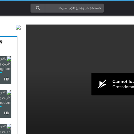
HD
Cannot lo
Crossdomai
HD