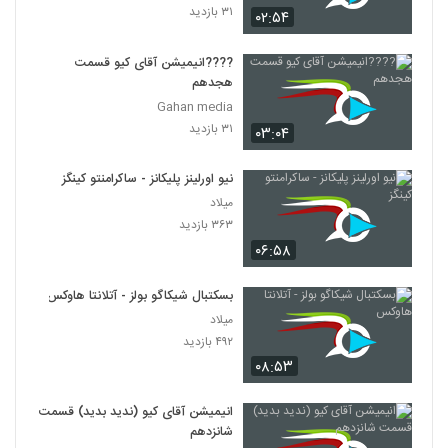
۳۱ بازدید
۰۲:۵۴
????️انیمیشن آقای کیو قسمت
هجدهم
Gahan media
۳۱ بازدید
۰۳:۰۴
نیو اورلینز پلیکانز - ساکرامنتو کینگز
میلاد
۳۶۳ بازدید
۰۶:۵۸
بسکتبال شیکاگو بولز - آتلانتا هاوکس
میلاد
۴۹۲ بازدید
۰۸:۵۳
انیمیشن آقای کیو (ندید بدید) قسمت
شانزدهم