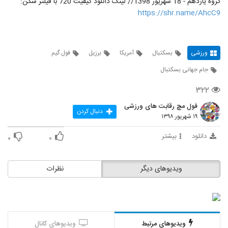
گروه یازدهم - 18 شهریور 1398// لینک دانلود کیفیت 720 با فیلتر شکن:
https://shr.name/AhcC9
ورزشی
بسکتبال
آمریکا
برزیل
فول گیم
جام جهانی بسکتبال
۳۲۲
فول مچ رقابت های ورزشی
دنبال کردن
۱۹ شهریور ۱۳۹۸
دانلود
بیشتر
۰
۰
ویدیوهای دیگر
نظرات
ویدیوهای مرتبط
ویدیوهای کانال