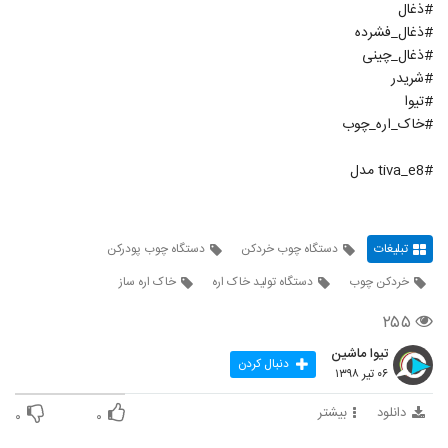
#ذغال
#ذغال_فشرده
#ذغال_چینی
#شریدر
#تیوا
#خاک_اره_چوب
#tiva_e8 مدل
تبلیغات
دستگاه چوب خردکن
دستگاه چوب پودرکن
خردکن چوب
دستگاه تولید خاک اره
خاک اره ساز
۲۵۵
تیوا ماشین
دنبال کردن
۰۶ تیر ۱۳۹۸
دانلود
بیشتر
۰
۰