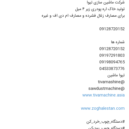
شرکت ماشین سازی تیوا
تولید خاک اره پودری زیر ۴ میل
برای مصارف زغال فشرده و مصارف ام دی اف و غیره
09128720152
شماره ها
09128720152
09197291803
09198094765
04533873776
تیوا ماشین
@tivamashine
@sawdustmachine
www.tivamachine.asia
www.zoghalestan.com
#دستگاه_چوب_خرد_کن
#دستگاه_چوب_پودرکن