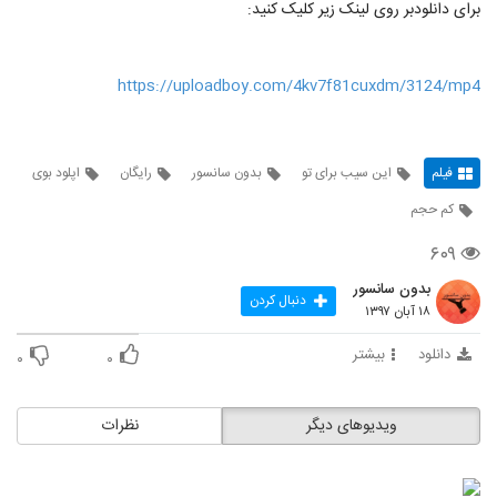
برای دانلودبر روی لینک زیر کلیک کنید:
https://uploadboy.com/4kv7f81cuxdm/3124/mp4
فیلم
این سیب برای تو
بدون سانسور
رایگان
اپلود بوی
کم حجم
۶۰۹
بدون سانسور
دنبال کردن
۱۸ آبان ۱۳۹۷
دانلود
بیشتر
۰
۰
ویدیوهای دیگر
نظرات