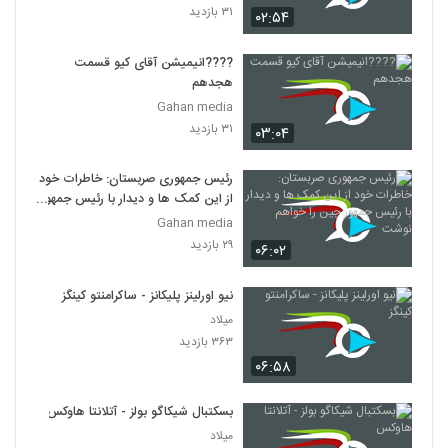
۳۱ بازدید
۰۲:۵۴
????️انیمیشن آقای کیو قسمت
هجدهم
Gahan media
۳۱ بازدید
۰۳:۰۴
رئیس جمهوری صربستان: خاطرات خود
از این کمک ها و دیدار با رئیس جمهور
چین را خواهم نوشت
Gahan media
۲۹ بازدید
۰۶:۰۲
نیو اورلینز پلیکانز - ساکرامنتو کینگز
میلاد
۳۶۳ بازدید
۰۶:۵۸
بسکتبال شیکاگو بولز - آتلانتا هاوکس
میلاد