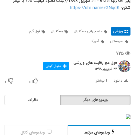
پلی آف رتبه 5 تا 8 - 21 شهریور 1398//لینک دانلود کیفیت 720 با فیلتر
شکن:
https://shr.name/GNqdK
ورزشی
جام جهانی بسکتبال
بسکتبال
فول گیم
صربستان
آمریکا
۷۲۵
فول مچ رقابت های ورزشی
دنبال کردن
۲۲ شهریور ۱۳۹۸
دانلود
بیشتر
۰
۰
ویدیوهای دیگر
نظرات
ویدیوهای مرتبط
ویدیوهای کانال