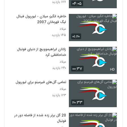
۱۷۷ بازدید
۰۴:۰۵
خاطره انگیز، میلان - لیورپول فینال
لیگ قهرمانان 2007
میلاد
۱۴۵ بازدید
۰۱:۲۰
زلاتان ابراهیموویچ از دنیای فوتبال
خداحافظی کرد
میلاد
۲۴۰ بازدید
۰۰:۳۷
HD
تمامی گل‌‎های فیرمینو برای لیورپول
میلاد
۱۲۳ بازدید
۲۰:۳۳
20 گل برتر زده شده از فاصله دور در
فوتبال